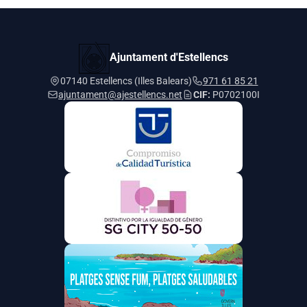
Ajuntament d'Estellencs
07140 Estellencs (Illes Balears)
971 61 85 21
ajuntament@ajestellencs.net
CIF:
P0702100I