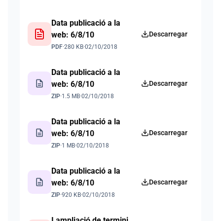
Data publicació a la
web: 6/8/10
Descarregar
PDF
·
280 KB
·
02/10/2018
Data publicació a la
description
web: 6/8/10
Descarregar
ZIP
·
1.5 MB
·
02/10/2018
Data publicació a la
description
web: 6/8/10
Descarregar
ZIP
·
1 MB
·
02/10/2018
Data publicació a la
description
web: 6/8/10
Descarregar
ZIP
·
920 KB
·
02/10/2018
I ampliació de termini