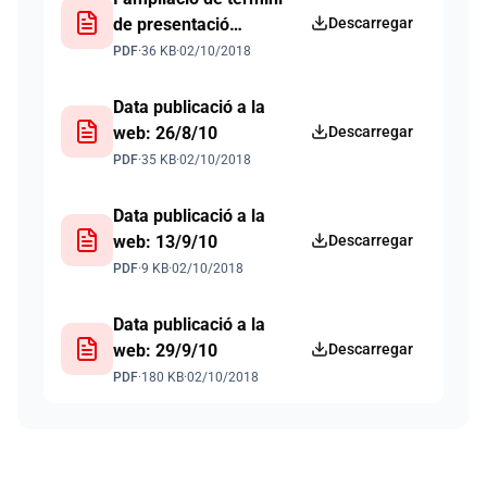
de presentació
Descarregar
d'ofertes Data
PDF
·
36 KB
·
02/10/2018
publicació a la web:
19/8/10
Data publicació a la
web: 26/8/10
Descarregar
PDF
·
35 KB
·
02/10/2018
Data publicació a la
web: 13/9/10
Descarregar
PDF
·
9 KB
·
02/10/2018
Data publicació a la
web: 29/9/10
Descarregar
PDF
·
180 KB
·
02/10/2018