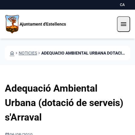
Vés al contingut
Saltar al contingut
CA
menu
Ajuntament d'Estellencs
HOME
CHEVRON_RIGHT
NOTICIES
CHEVRON_RIGHT
ADEQUACIO AMBIENTAL URBANA DOTACIO DE SERVEIS SARRAVAL
Adequació Ambiental
Urbana (dotació de serveis)
s'Arraval
calendar_today
06/08/2010