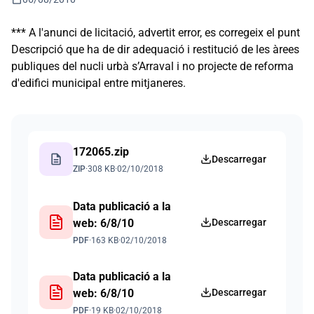
*** A l'anunci de licitació, advertit error, es corregeix el punt
Descripció que ha de dir adequació i restitució de les àrees
publiques del nucli urbà s’Arraval i no projecte de reforma
d'edifici municipal entre mitjaneres.
172065.zip
description
Descarregar
ZIP
·
308 KB
·
02/10/2018
Data publicació a la
web: 6/8/10
Descarregar
PDF
·
163 KB
·
02/10/2018
Data publicació a la
web: 6/8/10
Descarregar
PDF
·
19 KB
·
02/10/2018