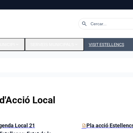
search
expand_more
expand_more
UNICIPI
SERVEIS MUNICIPALS
VISIT ESTELLENCS
 d'Acció Local
etes i documents
genda Local 21
Pla acció Estellenc
description