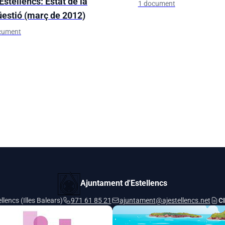
Estellencs: Estat de la
1 document
üestió (març de 2012)
cument
Ajuntament d'Estellencs
lencs (Illes Balears)
971 61 85 21
ajuntament@ajestellencs.net
CI