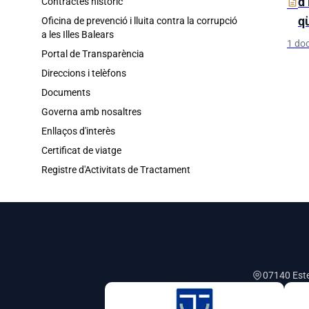
d’
description
Contractes històric
q
Oficina de prevenció i lluita contra la corrupció
a les Illes Balears
1 do
Portal de Transparència
Direccions i telèfons
Documents
Governa amb nosaltres
Enllaços d'interès
Certificat de viatge
Registre d'Activitats de Tractament
07140 Estel