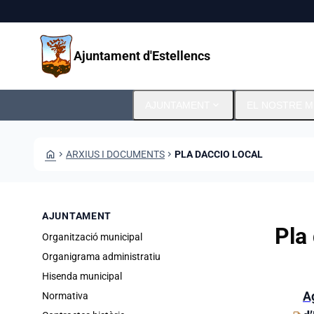
Vés al contingut
Saltar al contingut
Ajuntament d'Estellencs
expand_more
AJUNTAMENT
EL NOSTRE M
HOME
CHEVRON_RIGHT
ARXIUS I DOCUMENTS
CHEVRON_RIGHT
PLA DACCIO LOCAL
AJUNTAMENT
Pla
Organització municipal
Organigrama administratiu
Hisenda municipal
Carp
A
Normativa