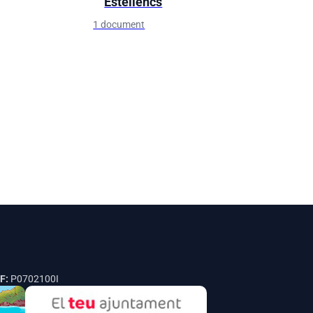
Estellencs
1 document
F:
P0702100I