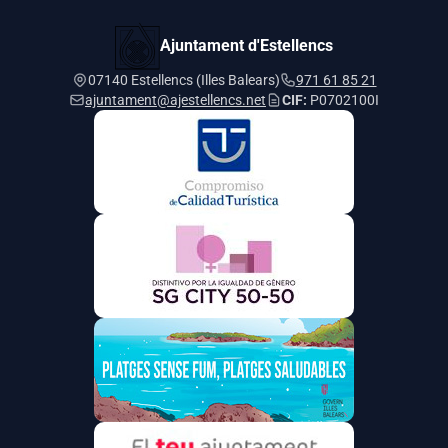
Ajuntament d'Estellencs
07140 Estellencs (Illes Balears)
971 61 85 21
ajuntament@ajestellencs.net
CIF:
P0702100I