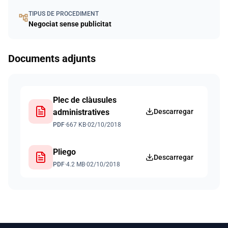
TIPUS DE PROCEDIMENT
account_tree
Negociat sense publicitat
Documents adjunts
Plec de clàusules
administratives
Descarregar
PDF
·
667 KB
·
02/10/2018
Pliego
Descarregar
PDF
·
4.2 MB
·
02/10/2018