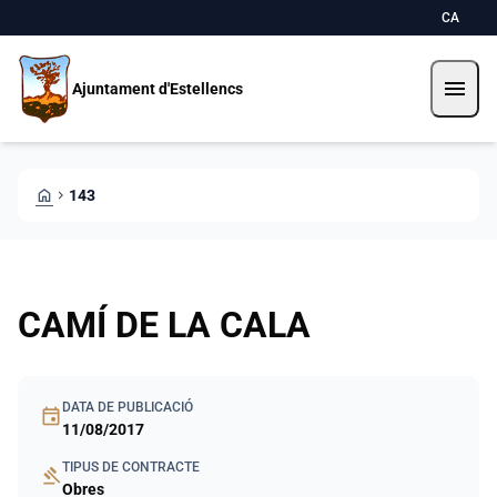
Direkt zum Inhalt
Saltar al contingut
CA
menu
Ajuntament d'Estellencs
HOME
CHEVRON_RIGHT
143
CAMÍ DE LA CALA
DATA DE PUBLICACIÓ
event
11/08/2017
TIPUS DE CONTRACTE
gavel
Obres