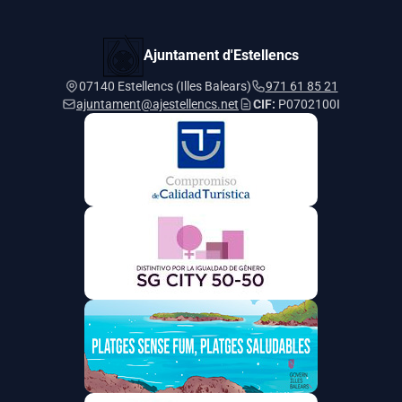
Ajuntament d'Estellencs
07140 Estellencs (Illes Balears)
971 61 85 21
ajuntament@ajestellencs.net
CIF:
P0702100I