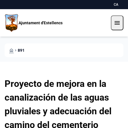
Direkt zum Inhalt
Saltar al contingut
CA
menu
Ajuntament d'Estellencs
HOME
CHEVRON_RIGHT
891
Proyecto de mejora en la
canalización de las aguas
pluviales y adecuación del
camino del cementerio