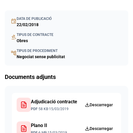
DATA DE PUBLICACIÓ
event
22/02/2018
TIPUS DE CONTRACTE
gavel
Obres
TIPUS DE PROCEDIMENT
account_tree
Negociat sense publicitat
Documents adjunts
Adjudicació contracte
Descarregar
PDF
·
58 KB
·
15/03/2019
Plano II
Descarregar
PDF
·
6 MB
·
15/03/2019