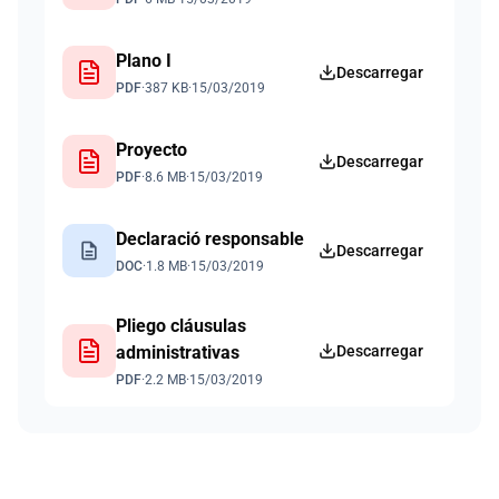
Plano I
Descarregar
PDF
·
387 KB
·
15/03/2019
Proyecto
Descarregar
PDF
·
8.6 MB
·
15/03/2019
Declaració responsable
description
Descarregar
DOC
·
1.8 MB
·
15/03/2019
Pliego cláusulas
administrativas
Descarregar
PDF
·
2.2 MB
·
15/03/2019