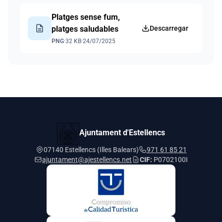
Platges sense fum,
description
platges saludables
Descarregar
PNG
·
32 KB
·
24/07/2025
Ajuntament d'Estellencs
07140 Estellencs (Illes Balears)
971 61 85 21
ajuntament@ajestellencs.net
CIF:
P0702100I