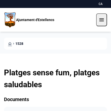
Direkt zum Inhalt
Saltar al contingut
CA
menu
Ajuntament d'Estellencs
HOME
CHEVRON_RIGHT
1528
Platges sense fum, platges
saludables
Documents