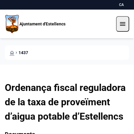
Direkt zum Inhalt
Saltar al contingut
CA
menu
Ajuntament d'Estellencs
HOME
CHEVRON_RIGHT
1437
Ordenança fiscal reguladora
de la taxa de proveïment
d’aigua potable d’Estellencs