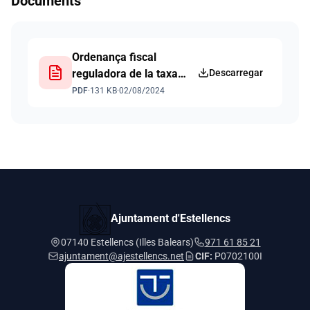
Documents
Ordenança fiscal
reguladora de la taxa
Descarregar
de proveïment d’aigua
PDF
·
131 KB
·
02/08/2024
potable d’Estellencs
Ajuntament d'Estellencs
07140 Estellencs (Illes Balears)
971 61 85 21
ajuntament@ajestellencs.net
CIF:
P0702100I